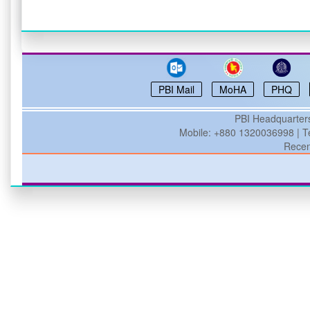
PBI Mail
MoHA
PHQ
PBI
Headquarters
Mobile: +880 1320036998 | Te
Recen